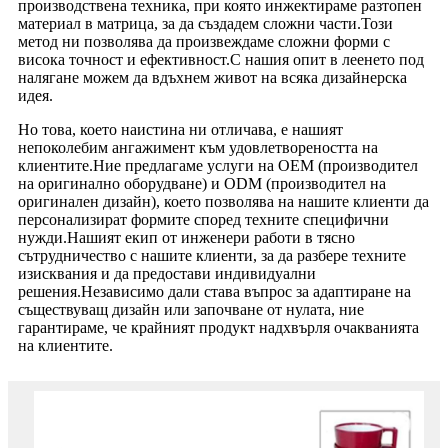
производствена техника, при която инжектираме разтопен
материал в матрица, за да създадем сложни части.Този
метод ни позволява да произвеждаме сложни форми с
висока точност и ефективност.С нашия опит в леенето под
налягане можем да вдъхнем живот на всяка дизайнерска
идея.
Но това, което наистина ни отличава, е нашият
непоколебим ангажимент към удовлетвореността на
клиентите.Ние предлагаме услуги на OEM (производител
на оригинално оборудване) и ODM (производител на
оригинален дизайн), което позволява на нашите клиенти да
персонализират формите според техните специфични
нужди.Нашият екип от инженери работи в тясно
сътрудничество с нашите клиенти, за да разбере техните
изисквания и да предостави индивидуални
решения.Независимо дали става въпрос за адаптиране на
съществуващ дизайн или започване от нулата, ние
гарантираме, че крайният продукт надхвърля очакванията
на клиентите.