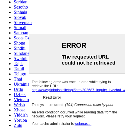
Serbian
Sesotho
Sinhala
Slovak
Slovenian
Somali
Samoan
Scots Gaelic
Shona
Sindhi
Sundanese
Swahili
Tajik
Tamil
Telugu
Thai
Ukrainian
Urdu
Uzbek
Vietnamese
Welsh
Xhosa
Yiddish
Yoruba
Zulu