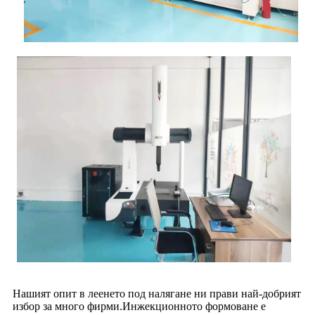
Нашият опит в леенето под налягане ни прави най-добрият
избор за много фирми.Инжекционното формоване е