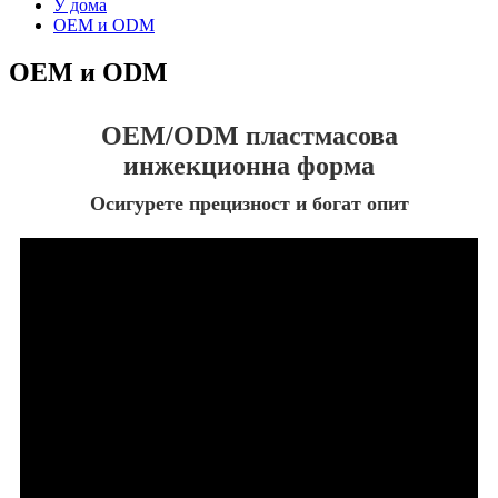
У дома
OEM и ODM
OEM и ODM
OEM/ODM пластмасова
инжекционна форма
Осигурете прецизност и богат опит