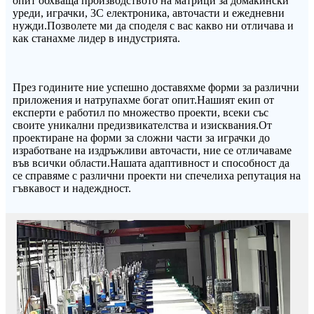
опит обхваща производството на матрици за домакински
уреди, играчки, 3C електроника, авточасти и ежедневни
нужди.Позволете ми да споделя с вас какво ни отличава и
как станахме лидер в индустрията.
През годините ние успешно доставяхме форми за различни
приложения и натрупахме богат опит.Нашият екип от
експерти е работил по множество проекти, всеки със
своите уникални предизвикателства и изисквания.От
проектиране на форми за сложни части за играчки до
изработване на издръжливи авточасти, ние се отличаваме
във всички области.Нашата адаптивност и способност да
се справяме с различни проекти ни спечелиха репутация на
гъвкавост и надеждност.