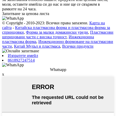
моля, оставете имейла си до нас и ние ще се свържем в
рамките на 24 часа.
Запитване за ценова листа
© Copyright - 2010-2023: Всички права запазени.
Карта на
сайта
-
Китайска пластмасова форма и пластмасова форма за
спринцовки
,
Форма за малки домакински уреди
,
Пластмасови
шприцовани части с висока точност
,
Инжекционна
пластмасова форма
,
Инжекционно формоване на пластмасови
части
,
Китай Мухъл и пластмаса
,
Всички продукти
Изпратете имейл
8618927247514
Whatsapp
x