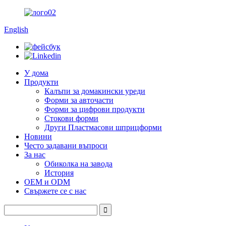
English
У дома
Продукти
Калъпи за домакински уреди
Форми за авточасти
Форми за цифрови продукти
Стокови форми
Други Пластмасови шприцформи
Новини
Често задавани въпроси
За нас
Обиколка на завода
История
OEM и ODM
Свържете се с нас