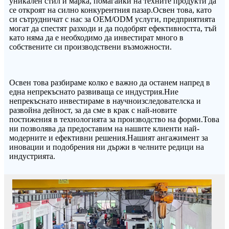
уникален стил и марка, помагайки на техните продукти да
се откроят на силно конкурентния пазар.Освен това, като
си сътрудничат с нас за OEM/ODM услуги, предприятията
могат да спестят разходи и да подобрят ефективността, тъй
като няма да е необходимо да инвестират много в
собствените си производствени възможности.
Освен това разбираме колко е важно да останем напред в
една непрекъснато развиваща се индустрия.Ние
непрекъснато инвестираме в научноизследователска и
развойна дейност, за да сме в крак с най-новите
постижения в технологията за производство на форми.Това
ни позволява да предоставим на нашите клиенти най-
модерните и ефективни решения.Нашият ангажимент за
иновации и подобрения ни държи в челните редици на
индустрията.