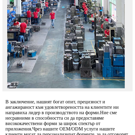
В заключение, нашият богат опит, прецизност и
ангажираност към удовлетвореността на клиентите ни
направиха лидер в производството на форми.Ние сме
несравними в способността си да предоставяме
висококачествени форми за широк спектър от
приложения.Чрез нашите OEM/ODM услуги нашите
клиенти могат да персонализират формите, за да отговорят