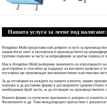
Нашата услуга за леене под налягане
Hongshuo Mold предоставя най-добрите услуги за производств
нашия богат опит и експертиза в производството на шприцфор
групови поръчки за части за шприцформи за кратък период от 
Ние в Hongshuo Mold разбираме значението на използването на
дълготрайни и способни да издържат на високото налягане и т
постоянно ще произвеждат висококачествени пластмасови част
За да отговорим на нуждите на нашите клиенти, имаме произво
поръчки и да доставяме форми в договорените срокове.Освен т
необходимия брой части, за да отговорят на производствените 
Нашите форми са спечелили признание и доверие от клиенти по
Филипините и др. Това международно присъствие е доказателс