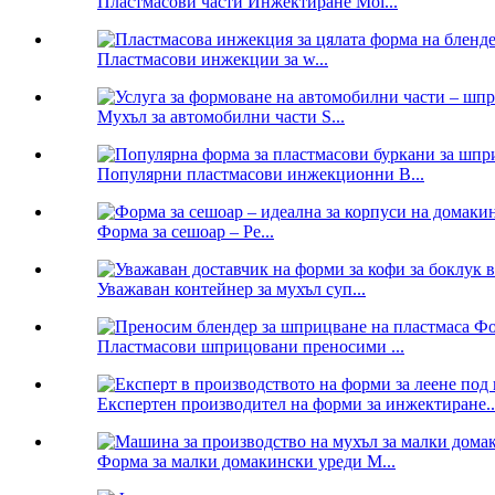
Пластмасови части Инжектиране Mol...
Пластмасови инжекции за w...
Мухъл за автомобилни части S...
Популярни пластмасови инжекционни B...
Форма за сешоар – Pe...
Уважаван контейнер за мухъл суп...
Пластмасови шприцовани преносими ...
Експертен производител на форми за инжектиране..
Форма за малки домакински уреди M...