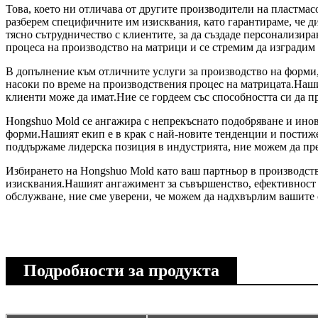
Това, което ни отличава от другите производители на пластмас
разберем специфичните им изисквания, като гарантираме, че 
тясно сътрудничество с клиентите, за да създаде персонализи
процеса на производство на матрици и се стремим да изградим
В допълнение към отличните услуги за производство на форми,
насоки по време на производствения процес на матрицата.Наши
клиенти може да имат.Ние се гордеем със способността си да п
Hongshuo Mold се ангажира с непрекъснато подобряване и инов
форми.Нашият екип е в крак с най-новите тенденции и постиж
поддържаме лидерска позиция в индустрията, ние можем да пр
Избирането на Hongshuo Mold като ваш партньор в производст
изисквания.Нашият ангажимент за съвършенство, ефективност и
обслужване, ние сме уверени, че можем да надхвърлим вашите
Подробности за продукта