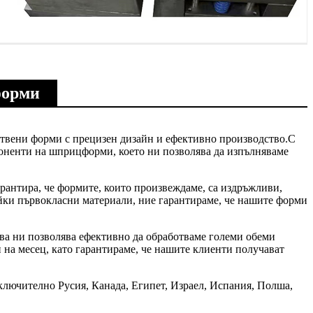
форми
ствени форми с прецизен дизайн и ефективно производство.С
оненти на шприцформи, което ни позволява да изпълняваме
рантира, че формите, които произвеждаме, са издръжливи,
айки първокласни материали, ние гарантираме, че нашите форми
ва ни позволява ефективно да обработваме големи обеми
 на месец, като гарантираме, че нашите клиенти получават
ключително Русия, Канада, Египет, Израел, Испания, Полша,