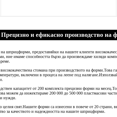
: Прецизно и ефикасно производство на 
о на шприцформи, предоставяйки на нашите клиенти висококаче
ми, ние имаме способността бързо да произвеждаме хиляди комп
време.
 висококачествена стомана при производството на форми.Това га
емператури, включени в процеса на леене под налягане.Използв
и.
дствен капацитет от 200 комплекта прецизни форми на месец.То
ова можем да инжектираме 200 000 до 500 000 пластмасови части
си нужди.
 целия свят.Нашите форми са изнесени в повече от 20 страни, в
тво за качеството и надеждността на нашите шприцформи.