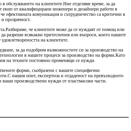
 в обслужването на клиентите.Ние отделяме време, за да
ят екип от квалифицирани инженери и дизайнери работи в
, че ефективната комуникация и сътрудничество са критични в
 и прозрачност.
та.Разбираме, че клиентите може да се нуждаят от помощ или
 да разреши всякакви притеснения или въпроси, които нашите
 удовлетвореността на клиентите.
дване, за да подобрим възможностите си за производство на
 технологии в нашите процеси за производство на форми.Като
рим на техните постоянно променящи се нужди.
ствените форми, съобразени с вашите специфични
ти.С нашия опит, експертиза и отдаденост на превъзходното
и ваши производствени нужди от пластмасови части.