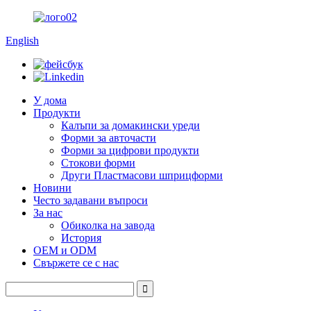
English
У дома
Продукти
Калъпи за домакински уреди
Форми за авточасти
Форми за цифрови продукти
Стокови форми
Други Пластмасови шприцформи
Новини
Често задавани въпроси
За нас
Обиколка на завода
История
OEM и ODM
Свържете се с нас