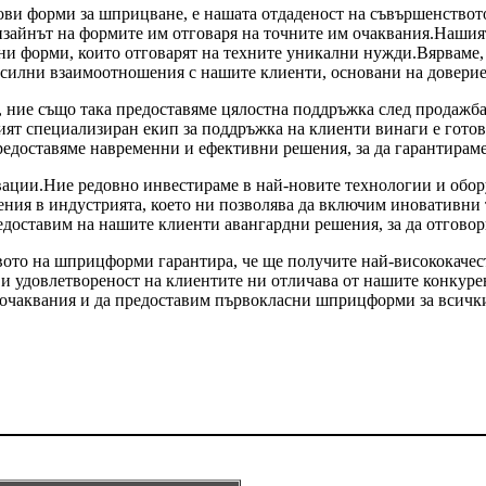
ови форми за шприцване, е нашата отдаденост на съвършенството
дизайнът на формите им отговаря на точните им очаквания.Наши
рани форми, които отговарят на техните уникални нужди.Вярваме
 силни взаимоотношения с нашите клиенти, основани на доверие
 ние също така предоставяме цялостна поддръжка след продажба
ят специализиран екип за поддръжка на клиенти винаги е готов
редоставяме навременни и ефективни решения, за да гарантираме
ации.Ние редовно инвестираме в най-новите технологии и обору
ения в индустрията, което ни позволява да включим иновативни
едоставим на нашите клиенти авангардни решения, за да отгово
вото на шприцформи гарантира, че ще получите най-висококаче
 удовлетвореност на клиентите ни отличава от нашите конкурен
 очаквания и да предоставим първокласни шприцформи за всичк