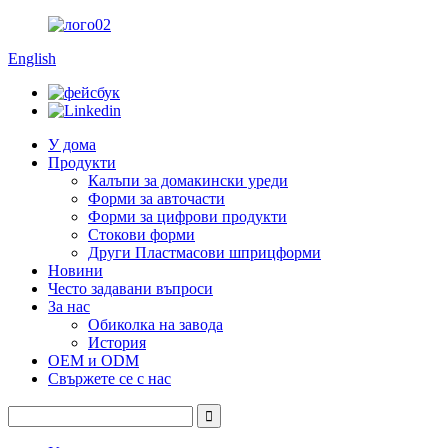
English
У дома
Продукти
Калъпи за домакински уреди
Форми за авточасти
Форми за цифрови продукти
Стокови форми
Други Пластмасови шприцформи
Новини
Често задавани въпроси
За нас
Обиколка на завода
История
OEM и ODM
Свържете се с нас