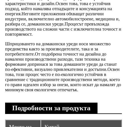
характеристики и дизайн.Освен това, това е устойчив
подход, който намалява отпадъците и консумацията на
енергия.Неговите приложения обхващат различни
индустрии, включително автомобилостроене, медицина и,
разбира се, домакински уреди.Процесът превъзхожда
производството на сложни части с изключителна точност и
повторяемост.
Шприцоването на домакински уреди носи множество
предимства както за производителите, така и за
потребителите.От подобрена точност на дизайна до
намалени производствени разходи, тази техника на
формоване допринася за това домашните уреди да станат
по-ефективни, визуално привлекателни и достъпни.Освен
това, този процес често е по-екологично устойчив в
сравнение с традиционните производствени методи, което
го прави идеален избор за онези, които искат да намалят до
минимум своя екологичен отпечатък.
Подробности за продукта
Място на
Китай