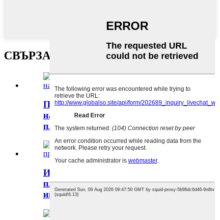
СВЪРЗАНИ ПРОДУКТИ
Популярни фенове Производител
на мухъл Инжектиране на
пластмасови части...
Инжекционно формоване на
пластмаса за производство на
играчки