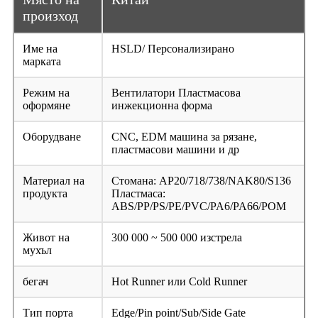
произход
Име на
HSLD/ Персонализирано
марката
Режим на
Вентилатори Пластмасова
оформяне
инжекционна форма
Оборудване
CNC, EDM машина за рязане,
пластмасови машини и др
Материал на
Стомана: AP20/718/738/NAK80/S136
продукта
Пластмаса:
ABS/PP/PS/PE/PVC/PA6/PA66/POM
Живот на
300 000 ~ 500 000 изстрела
мухъл
бегач
Hot Runner или Cold Runner
Тип порта
Edge/Pin point/Sub/Side Gate