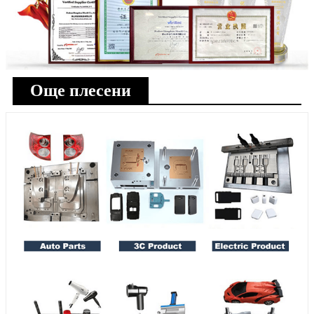
Още плесени